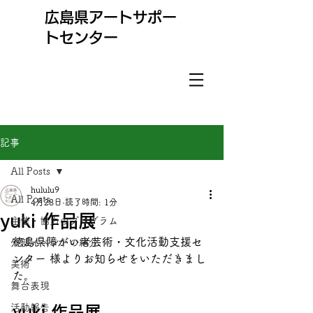
​広島県アートサポー
トセンター
記事
All Posts
hululu9
All Posts
4月28日
読了時間: 1分
yuki 作品展
主催・協力のプログラム
徳島県障がい者芸術・文化活動支援セ
外部イベントの紹介
ンター 様よりお知らせをいただきまし
美術
た。
舞台表現
活動報告
yuki 作品展