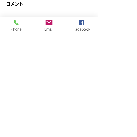
コメント
コメントを追加…
Phone
Email
Facebook
第25回キラキラっとアー
「 Atelier Sun
トコンクール作品募集
展 ーそのまま
広島県アートサポートセン
ター
コンテンツ
SNS