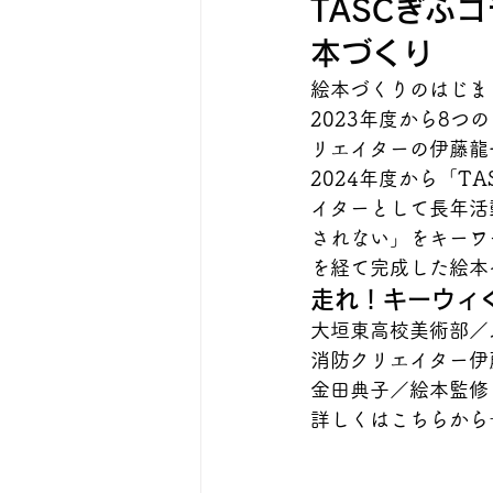
TASCぎふコ
本づくり
絵本づくりのはじま
2023年度から8
リエイターの伊藤龍
2024年度から「
イターとして長年活
されない」をキーワ
を経て完成した絵本
走れ！キーウィ
大垣東高校美術部／
消防クリエイター伊
金田典子／絵本監修
詳しくはこちらから