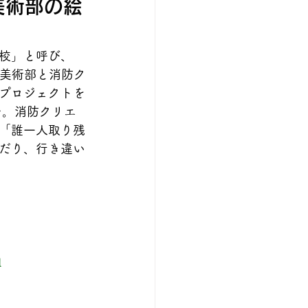
と美術部の絵
校」と呼び、
校美術部と消防ク
プロジェクトを
た。消防クリエ
「誰一人取り残
だり、行き違い
l