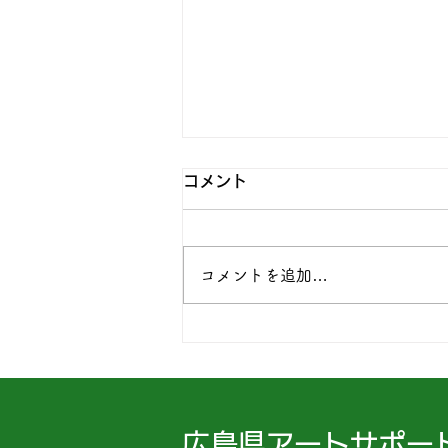
コメント
コメントを追加…
はじめての○○セミナー＆ワ
ークショップ ときどき おし
ゃべり
広島県アートサポー