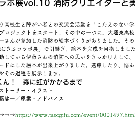
ラボ展vol.10 消防クリエイター
り高校生と障がい者との交流会活動を「こたえのない学
つのプロジェクトをスタート。その中の一つに、大垣東高
一さんが参加した消防の絵本づくりがありました。その
TASCぎふコラボ展」で引継ぎ、絵本を完成を目指しまし
動している伊藤さんの消防への思いをきっかけとして、
ードにした絵本が出来上がりました。遠慮したり、悩ん
やその過程を展示します。
くん！　森に虹がかかるまで
ストーリー・イラスト

藤龍一／原案・アドバイス

→→→
https://www.tascgifu.com/event/0001497.htm