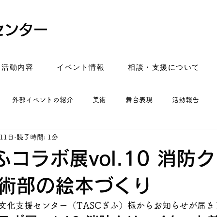
センター
活動内容
イベント情報
相談・支援について
外部イベントの紹介
美術
舞台表現
活動報告
11日
読了時間: 1分
ふコラボ展vol.10 消防
術部の絵本づくり
文化支援センター（TASCぎふ）様からお知らせが届き