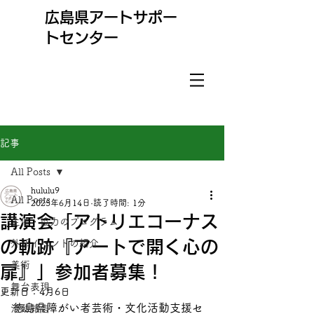
​広島県アートサポー
トセンター
記事
All Posts
hululu9
All Posts
2025年6月14日
読了時間: 1分
講演会「アトリエコーナス
主催・協力のプログラム
の軌跡『アートで開く心の
外部イベントの紹介
美術
扉』」参加者募集！
舞台表現
更新日：
4月6日
徳島県障がい者芸術・文化活動支援セ
活動報告