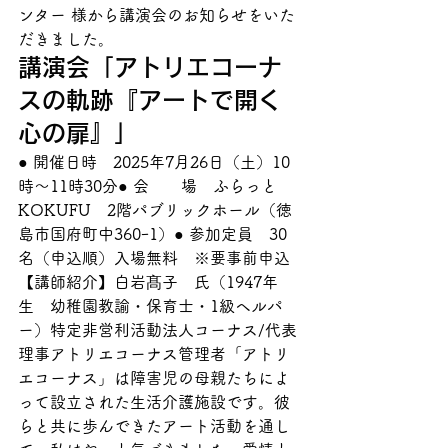
ンター 様から講演会のお知らせをいた
だきました。
講演会「アトリエコーナ
スの軌跡『アートで開く
心の扉』」
● 開催日時　2025年7月26日（土）10
時～11時30分● 会　　場　ふらっと
KOKUFU　2階パブリックホール（徳
島市国府町中360ｰ1）● 参加定員　30
名（申込順）入場無料　※要事前申込
【講師紹介】白岩髙子　氏（1947年
生　幼稚園教諭・保育士・1級ヘルパ
ー）特定非営利活動法人コーナス/代表
理事アトリエコーナス管理者「アトリ
エコーナス」は障害児の母親たちによ
って設立された生活介護施設です。彼
らと共に歩んできたアート活動を通し