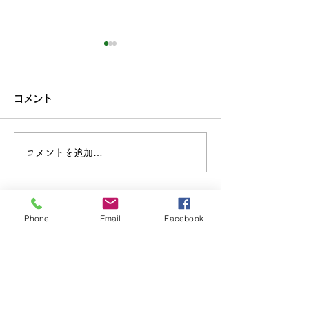
コメント
コメントを追加…
第25回キラキラっとアー
「 Atelier Sun
トコンクール作品募集
展 ーそのまま
Phone
Email
Facebook
広島県アートサポートセン
ター
コンテンツ