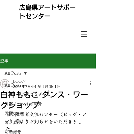
​広島県アートサポー
トセンター
記事
All Posts
hululu9
All Posts
2025年7月4日
読了時間: 1分
白神ももこ ダンス・ワー
主催・協力のプログラム
クショップ
外部イベントの紹介
美術
国際障害者交流センター（ビッグ・ア
イ）様よりお知らせをいただきまし
舞台表現
た。
活動報告