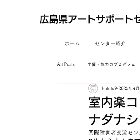
​広島県アートサポート
ホーム
センター紹介
All Posts
主催・協力のプログラム
hululu9
2025年4月
室内楽コン
ナダナシ
国際障害者交流セン