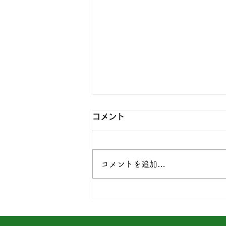
コメント
コメントを追加…
はじめての○○セミナー＆ワ
ークショップ ときどき おし