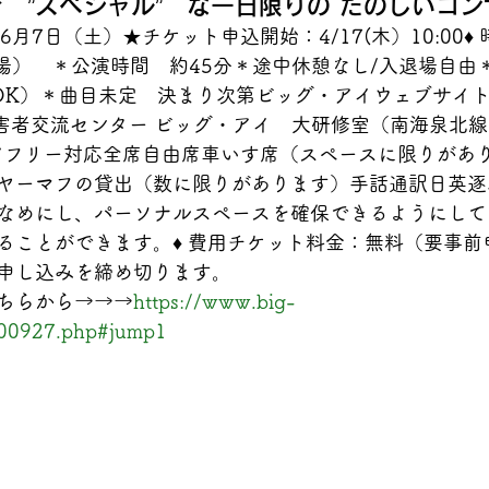
　”スペシャル”　な一日限りの たのしいコン
年6月7日（土）★チケット申込開始：4/17(木）10:00♦︎
開場）　＊公演時間　約45分＊途中休憩なし/入退場自由
OK）＊曲目未定　決まり次第ビッグ・アイウェブサイ
際障害者交流センター ビッグ・アイ　大研修室（南海泉北
バリアフリー対応全席自由席車いす席（スペースに限りがあ
ヤーマフの貸出（数に限りがあります）手話通訳日英逐
なめにし、パーソナルスペースを確保できるようにして
ることができます。♦︎ 費用チケット料金：無料（要事
申し込みを締め切ります。
ちらから→→→
https://www.big-
/000927.php#jump1