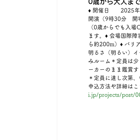
0歳から大人まで
♦︎ 開催日　　2025
開演（9時30分　
（0歳からでも入場
ます。♦︎ 会場国
ら約200m）♦︎ 
明るさ（明るい）イ
みルーム＊定員は少
ーカーのまま鑑賞す
＊定員に達し次第、
申込方法や詳細はこ
i.jp/projects/post