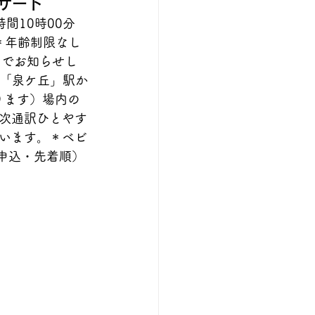
サート
 時間10時00分　
＊年齢制限なし
トでお知らせし
線「泉ケ丘」駅か
ります）場内の
次通訳ひとやす
います。＊ベビ
前申込・先着順）