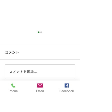
コメント
コメントを追加…
第25回キラキラっとアー
「 Atelier Sun
トコンクール作品募集
展 ーそのまま
Phone
Email
Facebook
広島県アートサポートセン