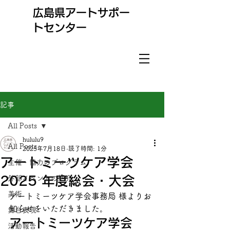
​広島県アートサポー
トセンター
記事
All Posts
hululu9
All Posts
2025年7月18日
読了時間: 1分
アートミーツケア学会
主催・協力のプログラム
2025 年度総会・大会
外部イベントの紹介
美術
アートミーツケア学会事務局 様よりお
知らせをいただきました。
舞台表現
アートミーツケア学会 
活動報告