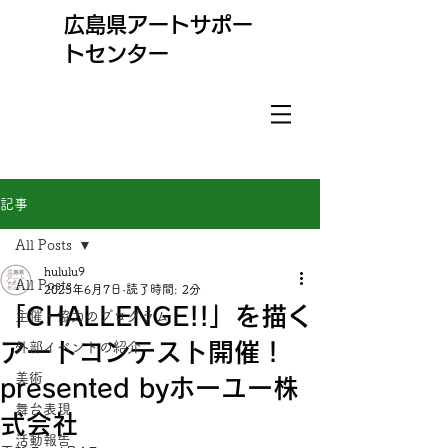
​広島県アートサポー
トセンター
記事
All Posts
hululu9
All Posts
2025年6月7日
読了時間: 2分
「CHALLENGE!!」を描く
主催・協力のプログラム
アートコンテスト開催！
外部イベントの紹介
美術
presented byホーユー株
舞台表現
式会社
活動報告