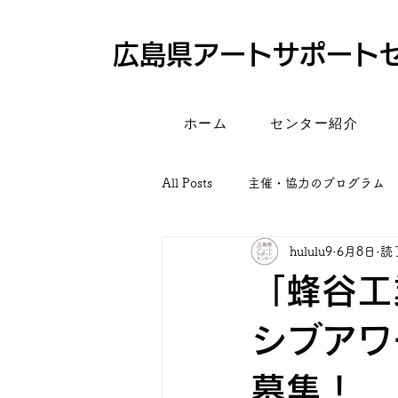
​広島県アートサポート
ホーム
センター紹介
All Posts
主催・協力のプログラム
hululu9
6月8日
読
「蜂谷工
シブアワ
募集！