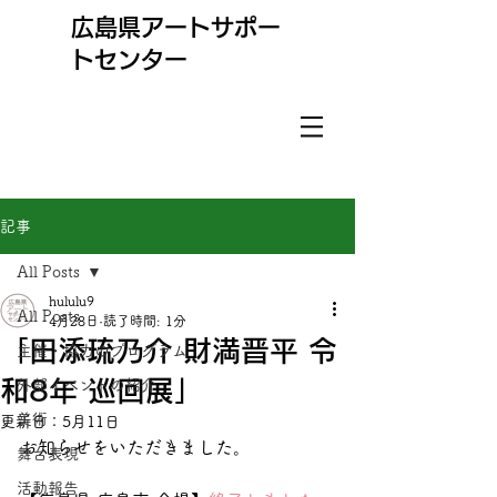
​広島県アートサポー
トセンター
記事
All Posts
hululu9
All Posts
4月28日
読了時間: 1分
「田添琉乃介 財満晋平 令
主催・協力のプログラム
和8年 巡回展」
外部イベントの紹介
美術
更新日：
5月11日
お知らせをいただきました。
舞台表現
活動報告