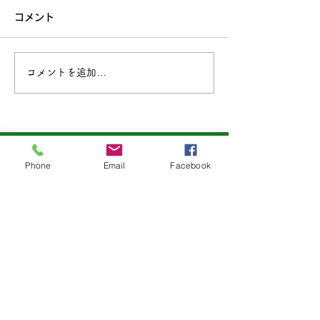
コメント
コメントを追加…
第25回キラキラっとアー
「 Atelier Sun
トコンクール作品募集
展 ーそのまま
Phone
Email
Facebook
広島県アートサポートセン
ター
コンテンツ
SNS