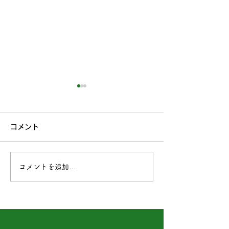
コメント
コメントを追加…
「ひゅるりんぱ2026年7
ひろしまアビリ
月」を公開しました。
に遊びに行って