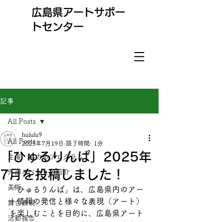
​広島県アートサポー
トセンター
記事
All Posts
hululu9
All Posts
2025年7月19日
読了時間: 1分
「ひゅるりんぱ」2025年
主催・協力のプログラム
7月を投稿しました！
外部イベントの紹介
美術
「ひゅるりんぱ」は、広島県内のアー
ト情報の発信と様々な表現（アート）
舞台表現
を楽しむことを目的に、広島県アート
活動報告