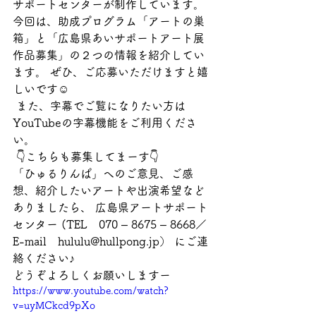
サポートセンターが制作しています。 
今回は、助成プログラム「アートの巣
箱」と「広島県あいサポートアート展
作品募集」の２つの情報を紹介してい
ます。 ぜひ、ご応募いただけますと嬉
しいです☺️
 また、字幕でご覧になりたい方は
YouTubeの字幕機能をご利用くださ
い。
 👇こちらも募集してまーす👇
「ひゅるりんぱ」へのご意見、ご感
想、紹介したいアートや出演希望など
ありましたら、 広島県アートサポート
センター (TEL　070 – 8675 – 8668／ 
E-mail　hululu@hullpong.jp） にご連
絡ください♪
どうぞよろしくお願いしますー
https://www.youtube.com/watch?
v=uyMCkcd9pXo